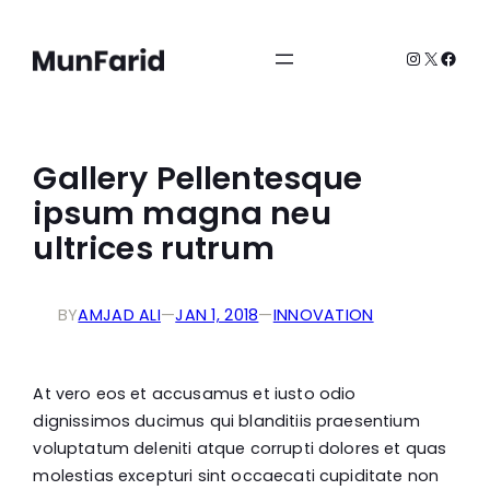
Skip
to
Instagra
X
fb.c
content
Gallery Pellentesque
ipsum magna neu
ultrices rutrum
BY
AMJAD ALI
—
JAN 1, 2018
—
INNOVATION
At vero eos et accusamus et iusto odio
dignissimos ducimus qui blanditiis praesentium
voluptatum deleniti atque corrupti dolores et quas
molestias excepturi sint occaecati cupiditate non