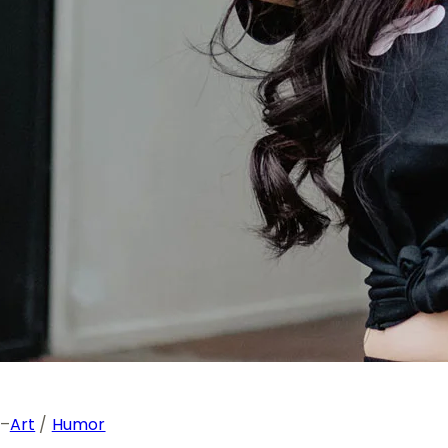
–
Art
 / 
Humor