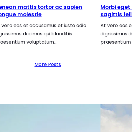
enean mattis tortor ac sapien
Morbi eget 
ongue molestie
sagittis fel
 vero eos et accusamus et iusto odio
At vero eos e
gnissimos ducimus qui blanditiis
dignissimos d
raesentium voluptatum…
praesentium
More Posts