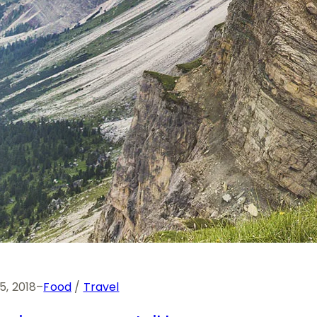
, 2018
–
Food
 / 
Travel