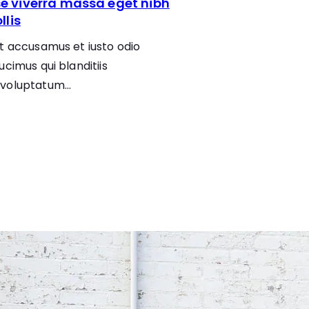
e viverra massa eget nibh
llis
t accusamus et iusto odio
ucimus qui blanditiis
 voluptatum…