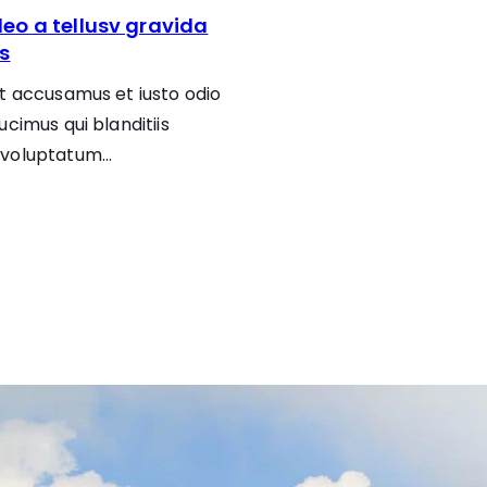
leo a tellusv gravida
is
t accusamus et iusto odio
ucimus qui blanditiis
 voluptatum…