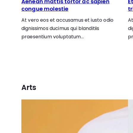
Aenean mattis tortor ac sapien
E
congue molestie
t
At vero eos et accusamus et iusto odio
At
dignissimos ducimus qui blanditiis
di
praesentium voluptatum…
p
Arts