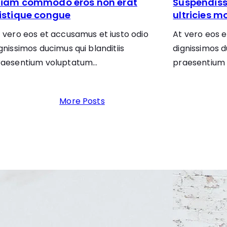
tiam commodo eros non erat
Suspendiss
ristique congue
ultricies mo
 vero eos et accusamus et iusto odio
At vero eos e
gnissimos ducimus qui blanditiis
dignissimos d
raesentium voluptatum…
praesentium
More Posts