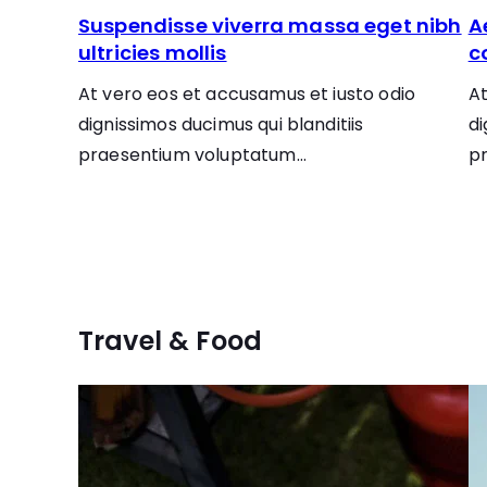
Suspendisse viverra massa eget nibh
A
ultricies mollis
c
At vero eos et accusamus et iusto odio
At
dignissimos ducimus qui blanditiis
di
praesentium voluptatum…
p
Travel & Food