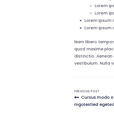
Lorem ips
Lorem ips
Lorem ipsum do
Lorem ipsum do
Nam libero tempore
quod maxime place
distinctio. Aenean
vestibulum. Nulla v
Post
PREVIOUS POST
Cursus modo off
navigati
mgolestied egete