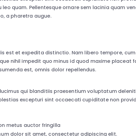
u leo quam. Pellentesque ornare sem lacinia quam ven
ero, a pharetra augue.
is est et expedita distinctio. Nam libero tempore, cum
que nihil impedit quo minus id quod maxime placeat 
sumenda est, omnis dolor repellendus.
ucimus qui blanditiis praesentium voluptatum deleniti
lestias excepturi sint occaecati cupiditate non provid
on metus auctor fringilla
um dolor sit amet, consectetur adipiscing elit.