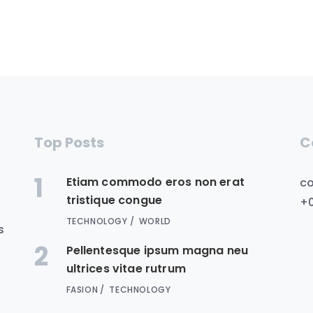
Top Posts
C
1
Etiam commodo eros non erat
c
tristique congue
+
d
TECHNOLOGY
WORLD
s
2
Pellentesque ipsum magna neu
ultrices vitae rutrum
FASION
TECHNOLOGY