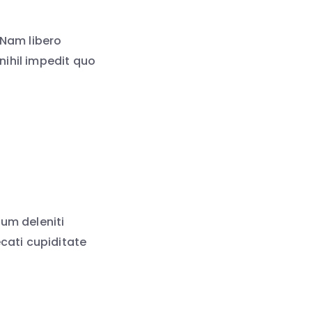
 Nam libero
nihil impedit quo
um deleniti
cati cupiditate