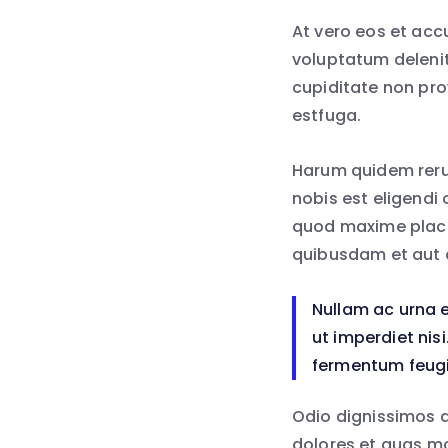
At vero eos et acc
voluptatum delenit
cupiditate non prov
estfuga.
Harum quidem rerum
nobis est eligendi
quod maxime place
quibusdam et aut o
Nullam ac urna 
ut imperdiet ni
fermentum feugi
Odio dignissimos d
dolores et quas mo