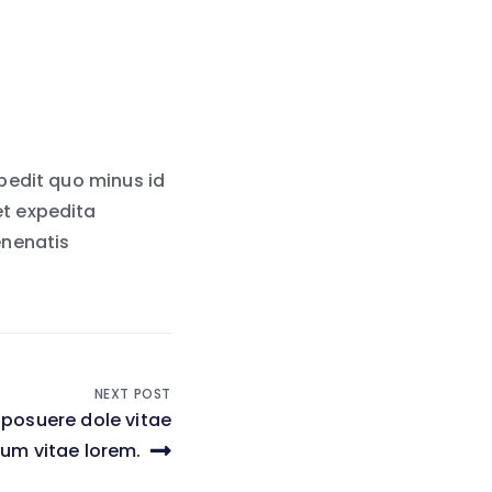
pedit quo minus id
et expedita
enenatis
NEXT POST
 posuere dole vitae
um vitae lorem.