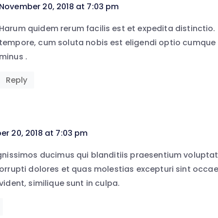
says:
November 20, 2018 at 7:03 pm
Harum quidem rerum facilis est et expedita distinctio.
tempore, cum soluta nobis est eligendi optio cumque 
minus .
Reply
r 20, 2018 at 7:03 pm
gnissimos ducimus qui blanditiis praesentium voluptat
orrupti dolores et quas molestias excepturi sint occae
ident, similique sunt in culpa.