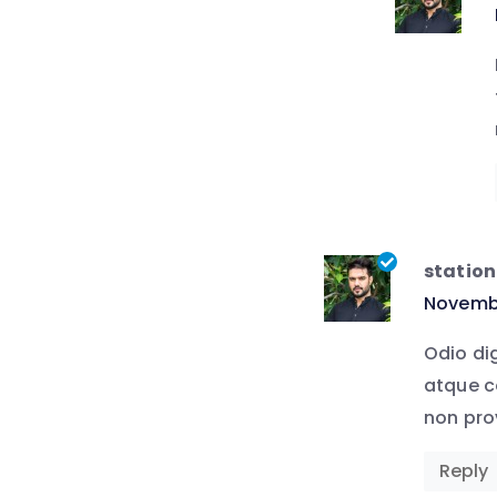
station
says:
Novembe
Odio di
atque c
non prov
Reply