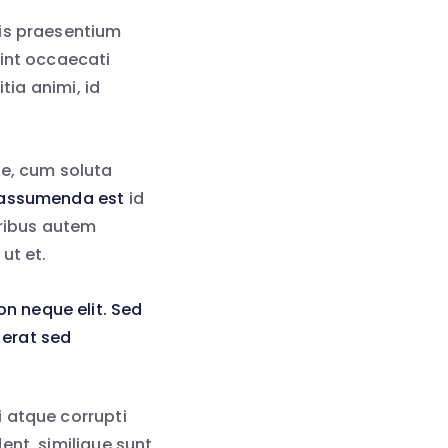
iis praesentium
sint occaecati
tia animi, id
re, cum soluta
 assumenda est
id
ribus autem
ut et.
n neque elit. Sed
 erat sed
 atque corrupti
ent, similique sunt