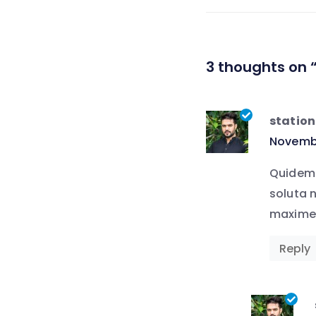
3 thoughts on “
station
says:
Novembe
Quidem 
soluta 
maxime 
Reply