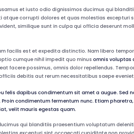
usamus et iusto odio dignissimos ducimus qui blandit
i atque corrupti dolores et quas molestias excepturi 
ident, similique sunt in culpa qui officia deserunt molli
 facilis est et expedita distinctio. Nam libero tempo
 optio cumque nihil impedit quo minus
omnis voluptas
at facere possimus, omnis dolor repellendus. Tempo
fficiis debitis aut rerum necessitatibus saepe eveniet 
eu felis dapibus condimentum sit amet a augue. Sed no
si. Proin condimentum fermentum nunc. Etiam pharetra,
at, velit mauris egestas quam.
ucimus qui blanditiis praesentium voluptatum deleniti
lestias excepturi sint occaecati cupiditate non provid