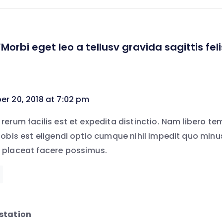
Morbi eget leo a tellusv gravida sagittis feli
r 20, 2018 at 7:02 pm
rerum facilis est et expedita distinctio. Nam libero t
nobis est eligendi optio cumque nihil impedit quo minu
placeat facere possimus.
station