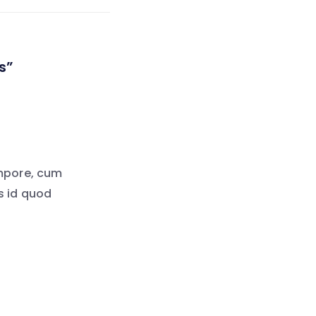
s”
empore, cum
s id quod